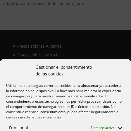
adaptado a tus necesidades en San Juan.
Placas solares Alicante
Placas solares Murcia
Placas solares San Juan
Gestionar el consentimiento
de las cookies
Aire acondicionado Alicante
Utilizamos tecnologías como las cookies para almacenar y/o acceder a
la información del dispositivo. Lo hacemos para mejorar la experiencia
Aire acondicionador Murcia
de navegación y para mostrar anuncios (no) personalizados. El
consentimiento a estas tecnologías nos permitirá procesar datos como
Aire acondicionado San Juan
el comportamiento de navegación o los ID's únicos en este sitio. No
consentir o retirar el consentimiento, puede afectar negativamente a
ciertas características y funciones.
Aviso legal
Funcional
Siempre activo