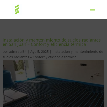
Instalación y mantenimiento de suelos radiantes
en San Juan – Confort y eficiencia térmica
por
admraul64
|
Ago 5, 2025
|
Instalación y mantenimiento de
suelos radiantes – Confort y eficiencia térmica