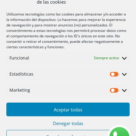
de las cookies
Aire acondicionado Alicante
Utilizamos tecnologías como las cookies para almacenar y/o acceder a
la información del dispositivo. Lo hacemos para mejorar la experiencia
Aire acondicionador Murcia
de navegación y para mostrar anuncios (no) personalizados. El
consentimiento a estas tecnologías nos permitirá procesar datos como
Aire acondicionado San Juan
el comportamiento de navegación o los ID's únicos en este sitio. No
consentir o retirar el consentimiento, puede afectar negativamente a
ciertas características y funciones.
Aviso legal
Funcional
Siempre activo
Cookies UE
Privacidad
Estadísticas
Estadíst
Marketing
Marketi
Aceptar todas
Inicio
Servicios
Fotos
Nosotros
Placas solares
Ofertas 2025/26
Contacto
Denegar todas