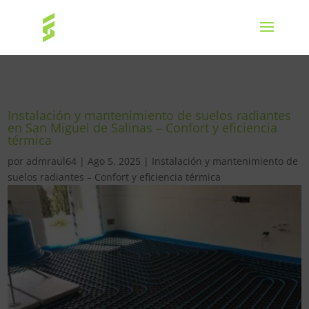
Instalación y mantenimiento de suelos radiantes
en San Miguel de Salinas – Confort y eficiencia
térmica
por
admraul64
|
Ago 5, 2025
|
Instalación y mantenimiento de
suelos radiantes – Confort y eficiencia térmica