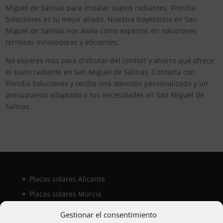
Miguel de Salinas para instalar suelos radiantes, Floridia
Soluciones es tu mejor aliado. Nuestra trayectoria en San
Miguel de Salinas nos avala como expertos en soluciones
térmicas innovadoras y eficientes.
No esperes más para disfrutar del confort y ahorro que ofrece
el suelo radiante en San Miguel de Salinas. Contacta con
Floridia Soluciones y recibe una atención personalizada y un
presupuesto adaptado a tus necesidades en San Miguel de
Salinas.
Placas solares Alicante
Placas solares Murcia
Placas solares San Juan
Gestionar el consentimiento