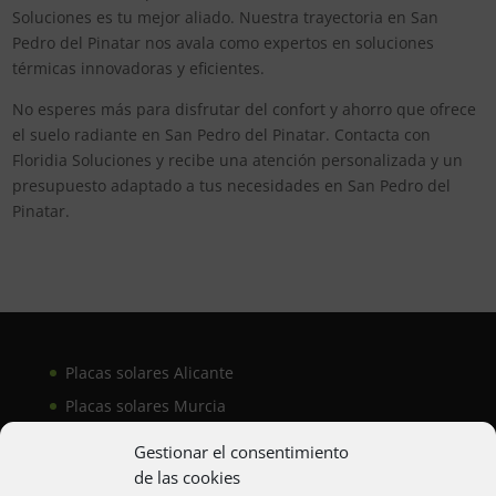
Soluciones es tu mejor aliado. Nuestra trayectoria en San
Pedro del Pinatar nos avala como expertos en soluciones
térmicas innovadoras y eficientes.
No esperes más para disfrutar del confort y ahorro que ofrece
el suelo radiante en San Pedro del Pinatar. Contacta con
Floridia Soluciones y recibe una atención personalizada y un
presupuesto adaptado a tus necesidades en San Pedro del
Pinatar.
Placas solares Alicante
Placas solares Murcia
Placas solares San Juan
Gestionar el consentimiento
de las cookies