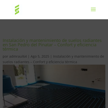
Instalación y mantenimiento de suelos radiantes
en San Pedro del Pinatar – Confort y eficiencia
térmica
por
admraul64
|
Ago 5, 2025
|
Instalación y mantenimiento de
suelos radiantes – Confort y eficiencia térmica