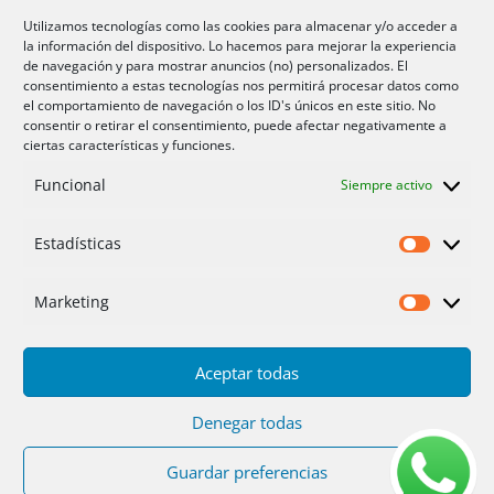
Aire acondicionado Alicante
Utilizamos tecnologías como las cookies para almacenar y/o acceder a
la información del dispositivo. Lo hacemos para mejorar la experiencia
Aire acondicionador Murcia
de navegación y para mostrar anuncios (no) personalizados. El
consentimiento a estas tecnologías nos permitirá procesar datos como
Aire acondicionado San Juan
el comportamiento de navegación o los ID's únicos en este sitio. No
consentir o retirar el consentimiento, puede afectar negativamente a
ciertas características y funciones.
Aviso legal
Funcional
Siempre activo
Cookies UE
Privacidad
Estadísticas
Estadíst
Marketing
Marketi
Aceptar todas
Inicio
Servicios
Fotos
Nosotros
Placas solares
Ofertas 2025/26
Contacto
Denegar todas
Guardar preferencias