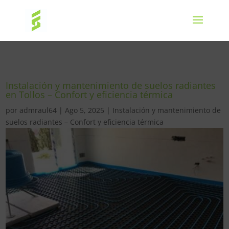
Instalación y mantenimiento de suelos radiantes
en Tollos – Confort y eficiencia térmica
por
admraul64
|
Ago 5, 2025
|
Instalación y mantenimiento de
suelos radiantes – Confort y eficiencia térmica