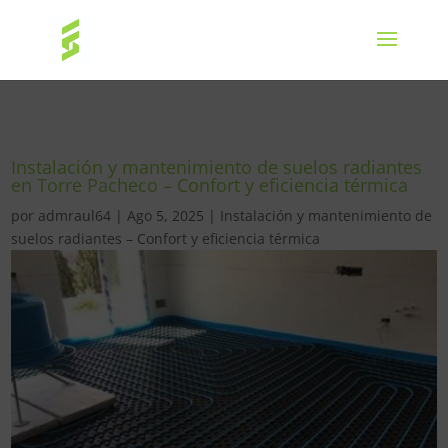
Instalación y mantenimiento de suelos radiantes
en Torre Pacheco – Confort y eficiencia térmica
por
admraul64
|
Ago 5, 2025
|
Instalación y mantenimiento de
suelos radiantes – Confort y eficiencia térmica