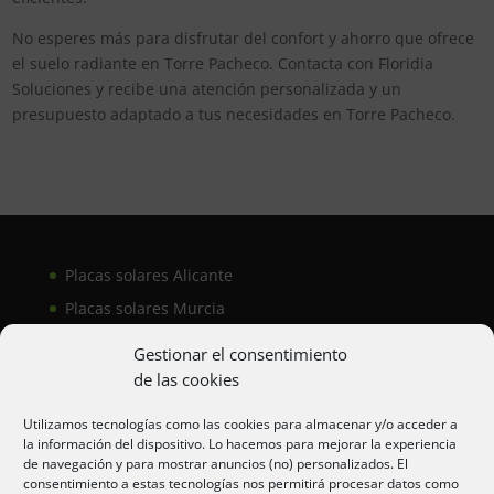
No esperes más para disfrutar del confort y ahorro que ofrece
el suelo radiante en Torre Pacheco. Contacta con Floridia
Soluciones y recibe una atención personalizada y un
presupuesto adaptado a tus necesidades en Torre Pacheco.
Placas solares Alicante
Placas solares Murcia
Placas solares San Juan
Gestionar el consentimiento
de las cookies
Aire acondicionado Alicante
Utilizamos tecnologías como las cookies para almacenar y/o acceder a
la información del dispositivo. Lo hacemos para mejorar la experiencia
Aire acondicionador Murcia
de navegación y para mostrar anuncios (no) personalizados. El
consentimiento a estas tecnologías nos permitirá procesar datos como
Aire acondicionado San Juan