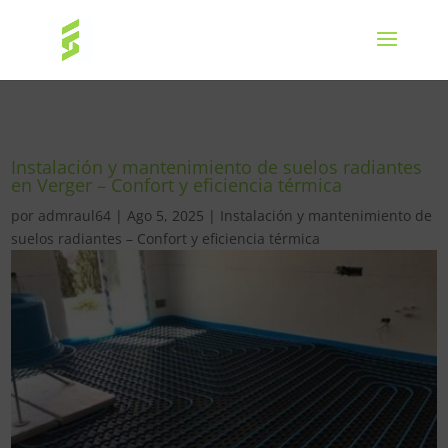
Instalación y mantenimiento de suelos radiantes
en Verger – Confort y eficiencia térmica
por
admraul64
|
Ago 5, 2025
|
Instalación y mantenimiento de
suelos radiantes – Confort y eficiencia térmica