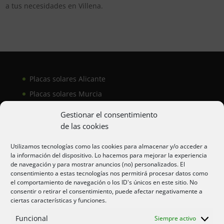
a tus necesidades en Villena.
Placas solares Alicante
Placas solares Murcia
Placas solares San Juan
Gestionar el consentimiento
de las cookies
Aire acondicionado Alicante
Utilizamos tecnologías como las cookies para almacenar y/o acceder a
la información del dispositivo. Lo hacemos para mejorar la experiencia
Aire acondicionador Murcia
de navegación y para mostrar anuncios (no) personalizados. El
consentimiento a estas tecnologías nos permitirá procesar datos como
Aire acondicionado San Juan
el comportamiento de navegación o los ID's únicos en este sitio. No
consentir o retirar el consentimiento, puede afectar negativamente a
ciertas características y funciones.
Aviso legal
Funcional
Siempre activo