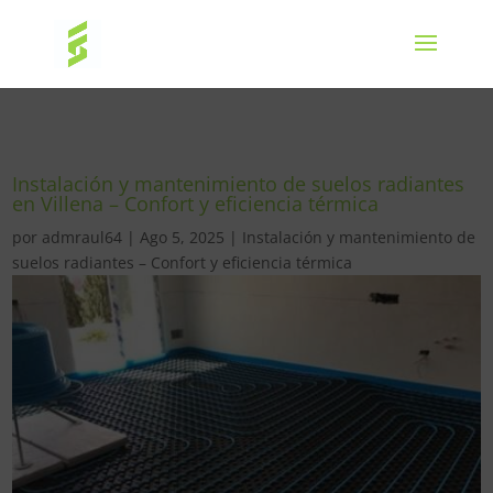
Instalación y mantenimiento de suelos radiantes
en Villena – Confort y eficiencia térmica
por
admraul64
|
Ago 5, 2025
|
Instalación y mantenimiento de
suelos radiantes – Confort y eficiencia térmica