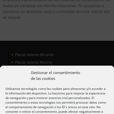
dudes en contactar con Floridia Soluciones. Te ayudamos a
mantener un ambiente sano y confortable durante todo el año
en Abarán.
Placas solares Alicante
Placas solares Murcia
Placas solares San Juan
Gestionar el consentimiento
de las cookies
Aire acondicionado Alicante
Utilizamos tecnologías como las cookies para almacenar y/o acceder a
la información del dispositivo. Lo hacemos para mejorar la experiencia
Aire acondicionador Murcia
de navegación y para mostrar anuncios (no) personalizados. El
consentimiento a estas tecnologías nos permitirá procesar datos como
Aire acondicionado San Juan
el comportamiento de navegación o los ID's únicos en este sitio. No
consentir o retirar el consentimiento, puede afectar negativamente a