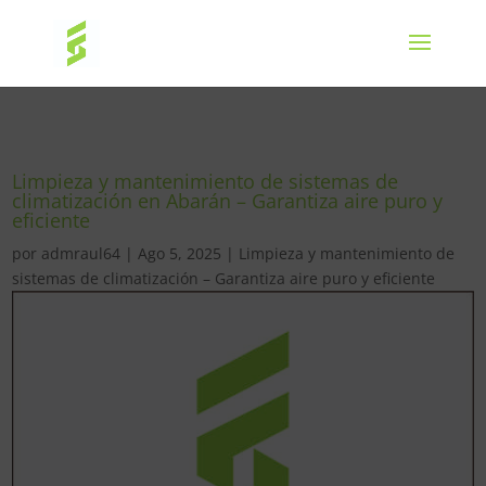
Limpieza y mantenimiento de sistemas de
climatización en Abarán – Garantiza aire puro y
eficiente
por
admraul64
|
Ago 5, 2025
|
Limpieza y mantenimiento de
sistemas de climatización – Garantiza aire puro y eficiente