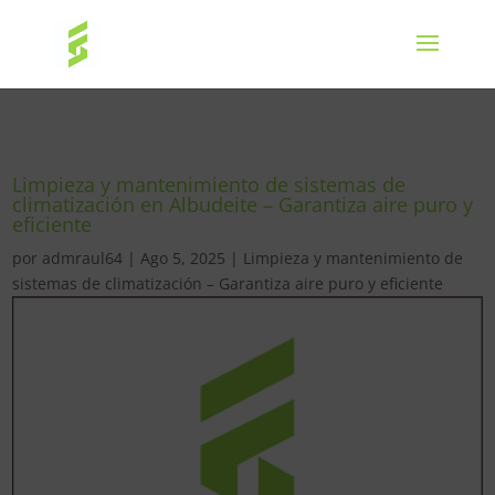
Limpieza y mantenimiento de sistemas de
climatización en Albudeite – Garantiza aire puro y
eficiente
por
admraul64
|
Ago 5, 2025
|
Limpieza y mantenimiento de
sistemas de climatización – Garantiza aire puro y eficiente