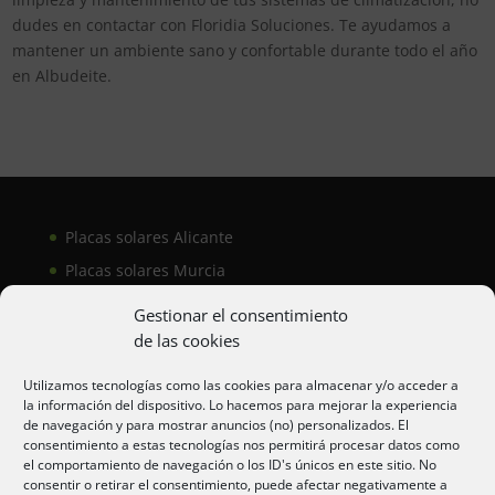
dudes en contactar con Floridia Soluciones. Te ayudamos a
mantener un ambiente sano y confortable durante todo el año
en Albudeite.
Placas solares Alicante
Placas solares Murcia
Placas solares San Juan
Gestionar el consentimiento
de las cookies
Aire acondicionado Alicante
Utilizamos tecnologías como las cookies para almacenar y/o acceder a
la información del dispositivo. Lo hacemos para mejorar la experiencia
Aire acondicionador Murcia
de navegación y para mostrar anuncios (no) personalizados. El
consentimiento a estas tecnologías nos permitirá procesar datos como
Aire acondicionado San Juan
el comportamiento de navegación o los ID's únicos en este sitio. No
consentir o retirar el consentimiento, puede afectar negativamente a