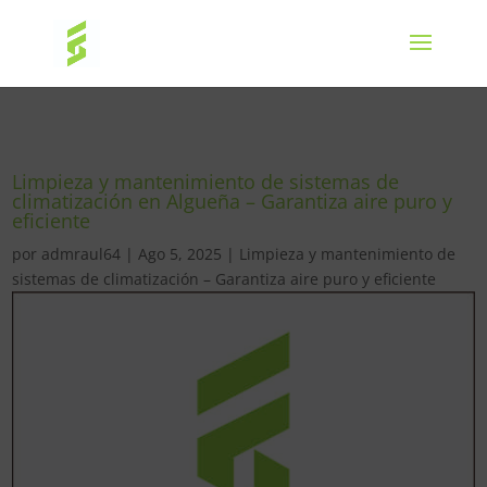
Limpieza y mantenimiento de sistemas de
climatización en Algueña – Garantiza aire puro y
eficiente
por
admraul64
|
Ago 5, 2025
|
Limpieza y mantenimiento de
sistemas de climatización – Garantiza aire puro y eficiente