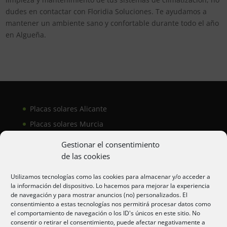
dudes en contactar con Floridia Soluciones. Te ayudamos a
mantener un ambiente sano y confortable durante todo el año
en Algueña.
Placas solares Alicante
Placas solares Murcia
Placas solares San Juan
Gestionar el consentimiento
de las cookies
Aire acondicionado Alicante
Utilizamos tecnologías como las cookies para almacenar y/o acceder a
la información del dispositivo. Lo hacemos para mejorar la experiencia
Aire acondicionador Murcia
de navegación y para mostrar anuncios (no) personalizados. El
consentimiento a estas tecnologías nos permitirá procesar datos como
Aire acondicionado San Juan
el comportamiento de navegación o los ID's únicos en este sitio. No
consentir o retirar el consentimiento, puede afectar negativamente a