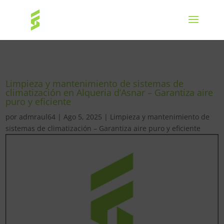
Limpieza y mantenimiento de sistemas de
climatización en Alqueria d’Asnar – Garantiza aire
puro y eficiente
por
admraul64
|
Ago 5, 2025
|
Limpieza y mantenimiento de
sistemas de climatización – Garantiza aire puro y eficiente