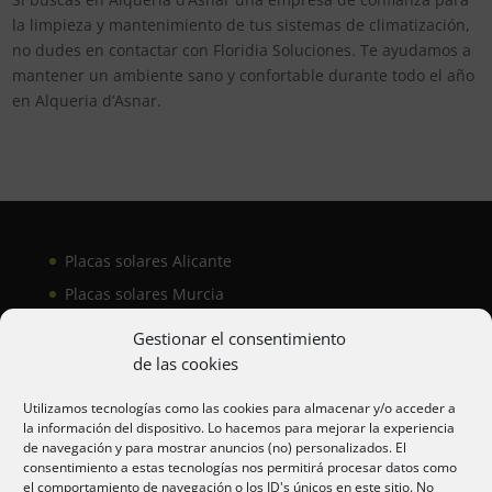
la limpieza y mantenimiento de tus sistemas de climatización,
no dudes en contactar con Floridia Soluciones. Te ayudamos a
mantener un ambiente sano y confortable durante todo el año
en Alqueria d’Asnar.
Placas solares Alicante
Placas solares Murcia
Placas solares San Juan
Gestionar el consentimiento
de las cookies
Aire acondicionado Alicante
Utilizamos tecnologías como las cookies para almacenar y/o acceder a
la información del dispositivo. Lo hacemos para mejorar la experiencia
Aire acondicionador Murcia
de navegación y para mostrar anuncios (no) personalizados. El
consentimiento a estas tecnologías nos permitirá procesar datos como
Aire acondicionado San Juan
el comportamiento de navegación o los ID's únicos en este sitio. No