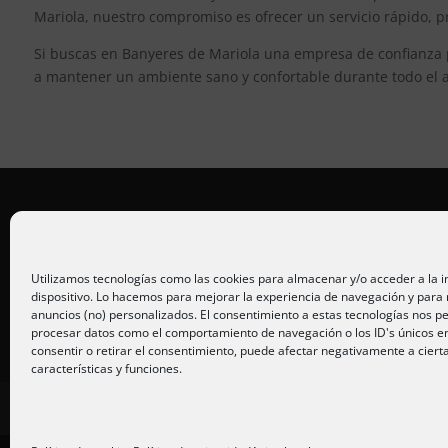
Mariola, nuestro compromiso es ofrecer un servicio rápido, pr
Si buscas en Banyeres de Mariola una empresa de confianza p
a mantener un ambiente sano y confortable durante todo el 
Placas solares Alicante
Placas solares Murcia
Utilizamos tecnologías como las cookies para almacenar y/o acceder a la 
dispositivo. Lo hacemos para mejorar la experiencia de navegación y para
Placas solares San Juan
anuncios (no) personalizados. El consentimiento a estas tecnologías nos pe
procesar datos como el comportamiento de navegación o los ID's únicos en 
consentir o retirar el consentimiento, puede afectar negativamente a ciert
características y funciones.
Inicio
Servicios
Fotos
Nosotros
P