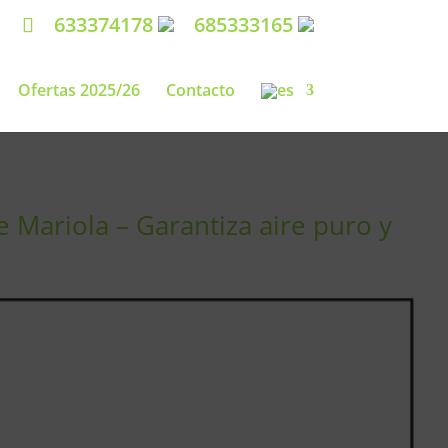
633374178
685333165
Ofertas 2025/26
Contacto
 Mariola – Garantiza aire puro y