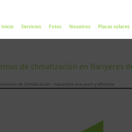
Inicio
Servicios
Fotos
Nosotros
Placas solares
mas de climatización en Banyeres de
stemas de climatización – Garantiza aire puro y eficiente