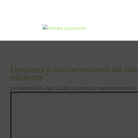
Limpieza y mantenimiento de siste
eficiente
por
admraul64
|
Ago 5, 2025
|
Limpieza y mantenimiento de si