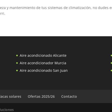
ieza y mantenimiento de tus sistemas de climatización, no dudes 
ri.
Aire acondicionado Alicante
Aire acondicionador Murcia
Aire acondicionado San Juan
lacas solares
Ofertas 2025/26
Contacto
oluciones