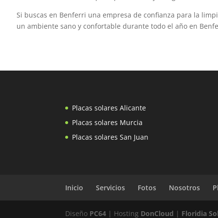
Si buscas en Benferri una empresa de confianza para la limp
un ambiente sano y confortable durante todo el año en Benfer
Placas solares Alicante
Placas solares Murcia
Placas solares San Juan
Inicio
Servicios
Fotos
Nosotros
P
Diseño
PC64
| Hosting
DonCloud
|
Floridia S