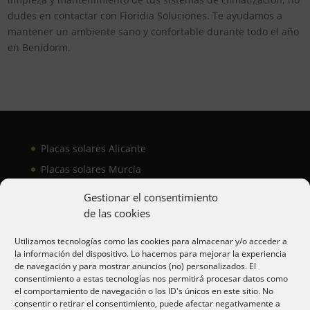
dudes en contactar con Floridia Soluciones. Te ayudamos a
mantener un ambiente sano y confortable durante todo el año
en Benidorm.
Placas solares Alicante
Placas solares Murcia
Placas solares San Juan
Gestionar el consentimiento
de las cookies
Aire acondicionado Alicante
Utilizamos tecnologías como las cookies para almacenar y/o acceder a
la información del dispositivo. Lo hacemos para mejorar la experiencia
Aire acondicionador Murcia
de navegación y para mostrar anuncios (no) personalizados. El
consentimiento a estas tecnologías nos permitirá procesar datos como
Aire acondicionado San Juan
el comportamiento de navegación o los ID's únicos en este sitio. No
consentir o retirar el consentimiento, puede afectar negativamente a