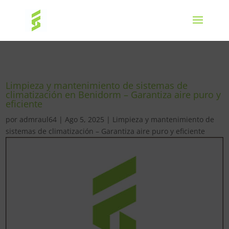
Limpieza y mantenimiento de sistemas de
climatización en Benidorm – Garantiza aire puro y
eficiente
por
admraul64
|
Ago 5, 2025
|
Limpieza y mantenimiento de
sistemas de climatización – Garantiza aire puro y eficiente