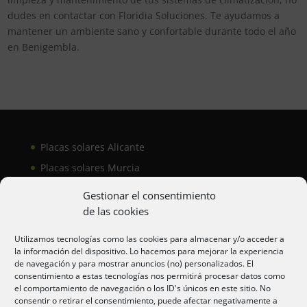
dudes en contactar con Floridia Soluciones. Te ayudamos a
mantener un ambiente sano y confortable durante todo el año
en Benigembla.
Placas solares Alicante
Placas solares Murcia
Placas solares San Juan
Gestionar el consentimiento
de las cookies
Aire acondicionado Alicante
Utilizamos tecnologías como las cookies para almacenar y/o acceder a
la información del dispositivo. Lo hacemos para mejorar la experiencia
Aire acondicionador Murcia
de navegación y para mostrar anuncios (no) personalizados. El
consentimiento a estas tecnologías nos permitirá procesar datos como
Aire acondicionado San Juan
el comportamiento de navegación o los ID's únicos en este sitio. No
consentir o retirar el consentimiento, puede afectar negativamente a