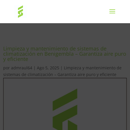
Limpieza y mantenimiento de sistemas de
climatización en Benigembla – Garantiza aire puro
y eficiente
por
admraul64
|
Ago 5, 2025
|
Limpieza y mantenimiento de
sistemas de climatización – Garantiza aire puro y eficiente