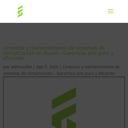
Limpieza y mantenimiento de sistemas de
climatización en Busot – Garantiza aire puro y
eficiente
por
admraul64
|
Ago 5, 2025
|
Limpieza y mantenimiento de
sistemas de climatización – Garantiza aire puro y eficiente