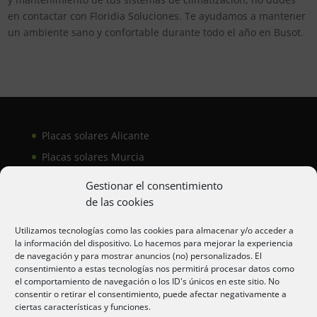
en contactar con Floridia Soluciones. Te ayudamos a mantener
un ambiente sano y confortable durante todo el año en Busot.
Placas solares Alicante
Placas solares Murcia
Placas solares San Juan
Gestionar el consentimiento
de las cookies
Aire acondicionado Alicante
Utilizamos tecnologías como las cookies para almacenar y/o acceder a
la información del dispositivo. Lo hacemos para mejorar la experiencia
Aire acondicionador Murcia
de navegación y para mostrar anuncios (no) personalizados. El
consentimiento a estas tecnologías nos permitirá procesar datos como
Aire acondicionado San Juan
el comportamiento de navegación o los ID's únicos en este sitio. No
consentir o retirar el consentimiento, puede afectar negativamente a
ciertas características y funciones.