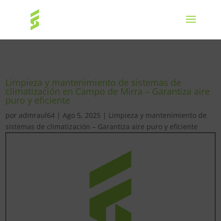
Limpieza y mantenimiento de sistemas de
climatización en Campo de Mirra – Garantiza aire
puro y eficiente
por
admraul64
|
Ago 5, 2025
|
Limpieza y mantenimiento de
sistemas de climatización – Garantiza aire puro y eficiente