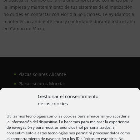
la limpieza y mantenimiento de tus sistemas de climatización,
no dudes en contactar con Floridia Soluciones. Te ayudamos a
mantener un ambiente sano y confortable durante todo el año
en Campo de Mirra.
Placas solares Alicante
Placas solares Murcia
Placas solares San Juan
Gestionar el consentimiento
de las cookies
Aire acondicionado Alicante
Utilizamos tecnologías como las cookies para almacenar y/o acceder a
la información del dispositivo. Lo hacemos para mejorar la experiencia
Aire acondicionador Murcia
de navegación y para mostrar anuncios (no) personalizados. El
consentimiento a estas tecnologías nos permitirá procesar datos como
Aire acondicionado San Juan
el comportamiento de navegación o los ID's únicos en este sitio. No