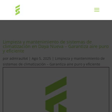
Limpieza y mantenimiento de sistemas de
climatización en Daya Nueva – Garantiza aire puro
y eficiente
por
admraul64
|
Ago 5, 2025
|
Limpieza y mantenimiento de
sistemas de climatización – Garantiza aire puro y eficiente