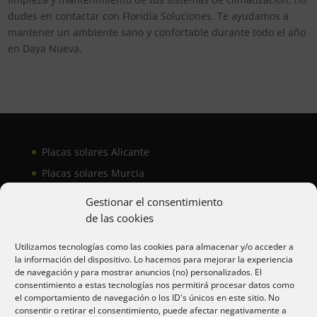
dudes en contactar con Floridia Soluciones. Te ayudamos a
mantener un ambiente sano y confortable durante todo el año
en Daya Nueva.
Placas solares Alicante
Placas solares Murcia
Placas solares San Juan
Gestionar el consentimiento
de las cookies
Aire acondicionado Alicante
Utilizamos tecnologías como las cookies para almacenar y/o acceder a
la información del dispositivo. Lo hacemos para mejorar la experiencia
Aire acondicionador Murcia
de navegación y para mostrar anuncios (no) personalizados. El
consentimiento a estas tecnologías nos permitirá procesar datos como
Aire acondicionado San Juan
el comportamiento de navegación o los ID's únicos en este sitio. No
consentir o retirar el consentimiento, puede afectar negativamente a