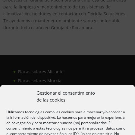
para la limpieza y mantenimiento de tus sistemas de
climatización, no dudes en contactar con Floridia Soluciones.
Te ayudamos a mantener un ambiente sano y confortable
durante todo el año en Granja de Rocamora.
Placas solares Alicante
Placas solares Murcia
Placas solares San Juan
Gestionar el consentimiento
de las cookies
Aire acondicionado Alicante
Utilizamos tecnologías como las cookies para almacenar y/o acceder a
la información del dispositivo. Lo hacemos para mejorar la experiencia
Aire acondicionador Murcia
de navegación y para mostrar anuncios (no) personalizados. El
consentimiento a estas tecnologías nos permitirá procesar datos como
Aire acondicionado San Juan
el comportamiento de navegación o los ID's únicos en este sitio. No