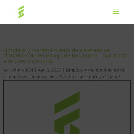
Limpieza y mantenimiento de sistemas de
climatización en Granja de Rocamora – Garantiza
aire puro y eficiente
por
admraul64
|
Ago 5, 2025
|
Limpieza y mantenimiento de
sistemas de climatización – Garantiza aire puro y eficiente