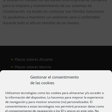
para la limpieza y mantenimiento de tus sistemas de
climatización, no dudes en contactar con Floridia Soluciones.
Te ayudamos a mantener un ambiente sano y confortable
durante todo el año en Hondón de las Nieves.
Placas solares Alicante
Placas solares Murcia
Placas solares San Juan
Gestionar el consentimiento
de las cookies
Aire acondicionado Alicante
Utilizamos tecnologías como las cookies para almacenar y/o acceder a
la información del dispositivo. Lo hacemos para mejorar la experiencia
Aire acondicionador Murcia
de navegación y para mostrar anuncios (no) personalizados. El
consentimiento a estas tecnologías nos permitirá procesar datos como
Aire acondicionado San Juan
el comportamiento de navegación o los ID's únicos en este sitio. No