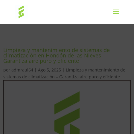
Limpieza y mantenimiento de sistemas de
climatización en Hondón de las Nieves –
Garantiza aire puro y eficiente
por
admraul64
|
Ago 5, 2025
|
Limpieza y mantenimiento de
sistemas de climatización – Garantiza aire puro y eficiente