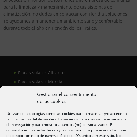
para la limpieza y mantenimiento de tus sistemas de
climatización, no dudes en contactar con Floridia Soluciones.
Te ayudamos a mantener un ambiente sano y confortable
durante todo el año en Hondón de los Frailes.
Placas solares Alicante
Placas solares Murcia
Placas solares San Juan
Gestionar el consentimiento
de las cookies
Aire acondicionado Alicante
Utilizamos tecnologías como las cookies para almacenar y/o acceder a
la información del dispositivo. Lo hacemos para mejorar la experiencia
Aire acondicionador Murcia
de navegación y para mostrar anuncios (no) personalizados. El
consentimiento a estas tecnologías nos permitirá procesar datos como
Aire acondicionado San Juan
el comportamiento de navegación o los ID's únicos en este sitio. No