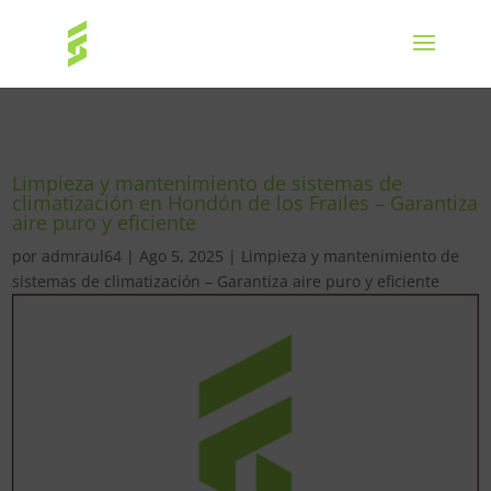
Limpieza y mantenimiento de sistemas de
climatización en Hondón de los Frailes – Garantiza
aire puro y eficiente
por
admraul64
|
Ago 5, 2025
|
Limpieza y mantenimiento de
sistemas de climatización – Garantiza aire puro y eficiente