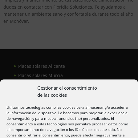
dudes en contactar con Floridia Soluciones. Te ayudamos a
mantener un ambiente sano y confortable durante todo el año
en Monóvar.
Placas solares Alicante
Placas solares Murcia
Placas solares San Juan
Gestionar el consentimiento
de las cookies
Aire acondicionado Alicante
Utilizamos tecnologías como las cookies para almacenar y/o acceder a
la información del dispositivo. Lo hacemos para mejorar la experiencia
Aire acondicionador Murcia
de navegación y para mostrar anuncios (no) personalizados. El
consentimiento a estas tecnologías nos permitirá procesar datos como
Aire acondicionado San Juan
el comportamiento de navegación o los ID's únicos en este sitio. No
consentir o retirar el consentimiento, puede afectar negativamente a