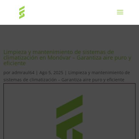
Limpieza y mantenimiento de sistemas de
climatización en Monóvar – Garantiza aire puro y
eficiente
por
admraul64
|
Ago 5, 2025
|
Limpieza y mantenimiento de
sistemas de climatización – Garantiza aire puro y eficiente