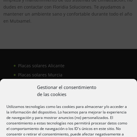
dudes en contactar con Floridia Soluciones. Te ayudamos a
mantener un ambiente sano y confortable durante todo el año
en Mutxamel.
Placas solares Alicante
Placas solares Murcia
Placas solares San Juan
Gestionar el consentimiento
de las cookies
Aire acondicionado Alicante
Utilizamos tecnologías como las cookies para almacenar y/o acceder a
la información del dispositivo. Lo hacemos para mejorar la experiencia
Aire acondicionador Murcia
de navegación y para mostrar anuncios (no) personalizados. El
consentimiento a estas tecnologías nos permitirá procesar datos como
Aire acondicionado San Juan
el comportamiento de navegación o los ID's únicos en este sitio. No
consentir o retirar el consentimiento, puede afectar negativamente a