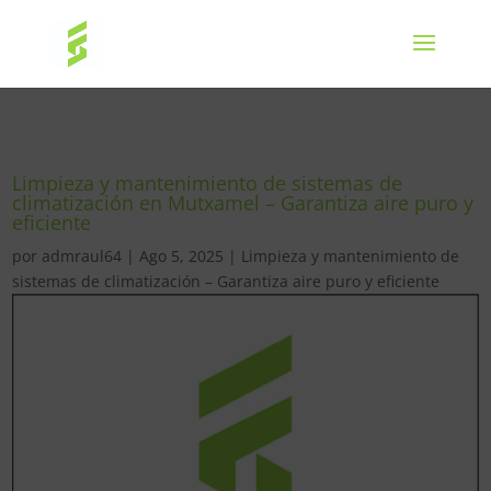
Limpieza y mantenimiento de sistemas de
climatización en Mutxamel – Garantiza aire puro y
eficiente
por
admraul64
|
Ago 5, 2025
|
Limpieza y mantenimiento de
sistemas de climatización – Garantiza aire puro y eficiente