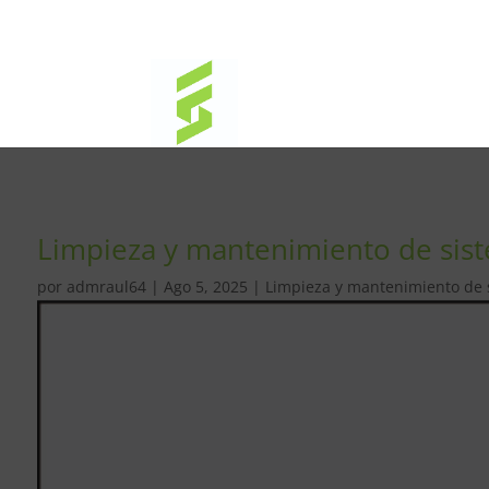
Limpieza y mantenimiento de siste
por
admraul64
|
Ago 5, 2025
|
Limpieza y mantenimiento de si