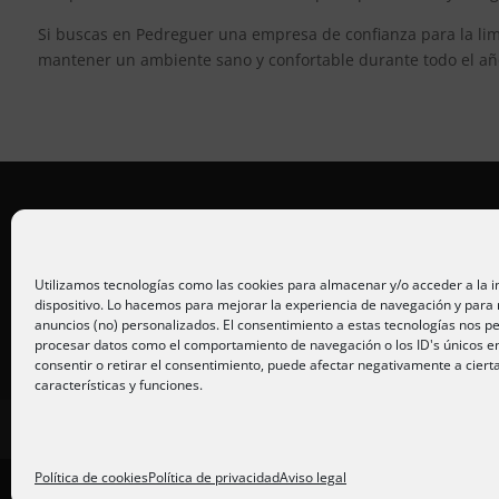
Si buscas en Pedreguer una empresa de confianza para la lim
mantener un ambiente sano y confortable durante todo el añ
Placas solares Alicante
Placas solares Murcia
Utilizamos tecnologías como las cookies para almacenar y/o acceder a la 
dispositivo. Lo hacemos para mejorar la experiencia de navegación y para
Placas solares San Juan
anuncios (no) personalizados. El consentimiento a estas tecnologías nos pe
procesar datos como el comportamiento de navegación o los ID's únicos en 
consentir o retirar el consentimiento, puede afectar negativamente a ciert
características y funciones.
Inicio
Servicios
Fotos
Nosotros
P
Política de cookies
Política de privacidad
Aviso legal
Diseño
PC64
| Hosting
DonCloud
|
Floridia S