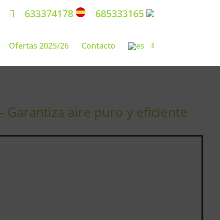
633374178
685333165
Ofertas 2025/26
Contacto
Garantiza aire puro y eficiente