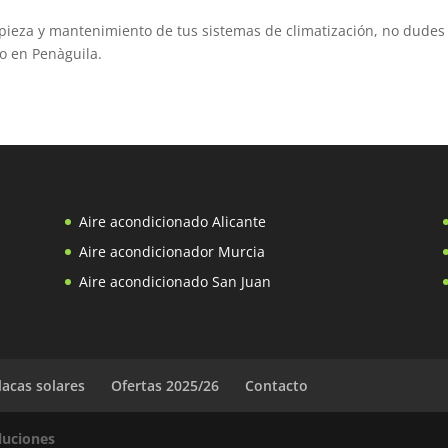
pieza y mantenimiento de tus sistemas de climatización, no dudes 
o en Penàguila.
Aire acondicionado Alicante
Aire acondicionador Murcia
Aire acondicionado San Juan
lacas solares
Ofertas 2025/26
Contacto
oluciones