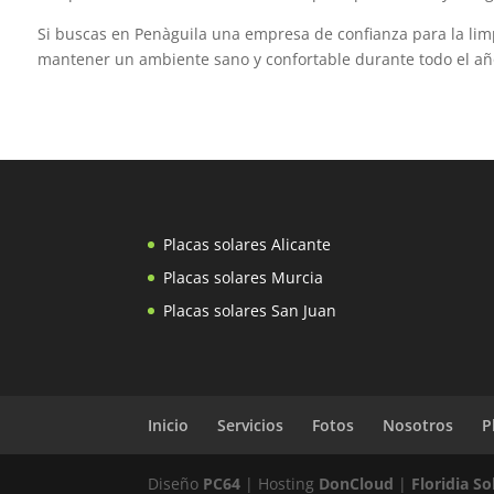
Si buscas en Penàguila una empresa de confianza para la lim
mantener un ambiente sano y confortable durante todo el añ
Placas solares Alicante
Placas solares Murcia
Placas solares San Juan
Inicio
Servicios
Fotos
Nosotros
P
Diseño
PC64
| Hosting
DonCloud
|
Floridia S