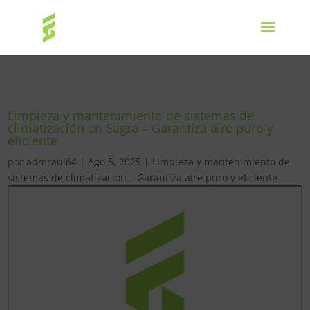
Limpieza y mantenimiento de sistemas de
climatización en Sagra – Garantiza aire puro y
eficiente
por
admraul64
|
Ago 5, 2025
|
Limpieza y mantenimiento de
sistemas de climatización – Garantiza aire puro y eficiente