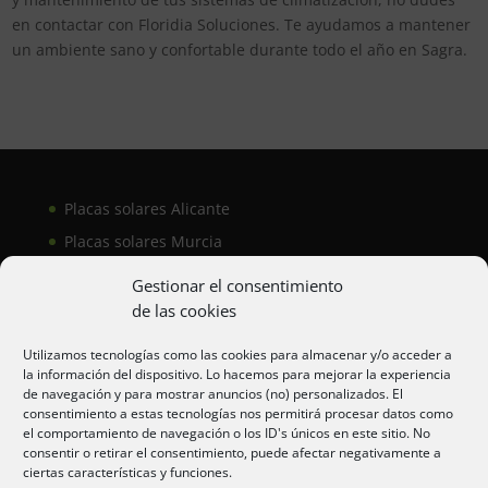
en contactar con Floridia Soluciones. Te ayudamos a mantener
un ambiente sano y confortable durante todo el año en Sagra.
Placas solares Alicante
Placas solares Murcia
Placas solares San Juan
Gestionar el consentimiento
de las cookies
Aire acondicionado Alicante
Utilizamos tecnologías como las cookies para almacenar y/o acceder a
la información del dispositivo. Lo hacemos para mejorar la experiencia
Aire acondicionador Murcia
de navegación y para mostrar anuncios (no) personalizados. El
consentimiento a estas tecnologías nos permitirá procesar datos como
Aire acondicionado San Juan
el comportamiento de navegación o los ID's únicos en este sitio. No
consentir o retirar el consentimiento, puede afectar negativamente a
ciertas características y funciones.