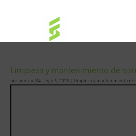
Limpieza y mantenimiento de siste
por
admraul64
|
Ago 5, 2025
|
Limpieza y mantenimiento de si