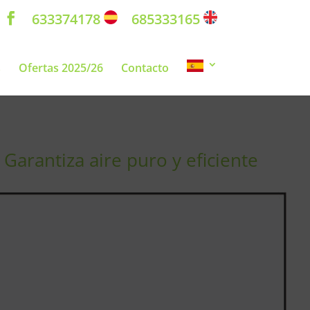
633374178
685333165
s
Ofertas 2025/26
Contacto
Garantiza aire puro y eficiente