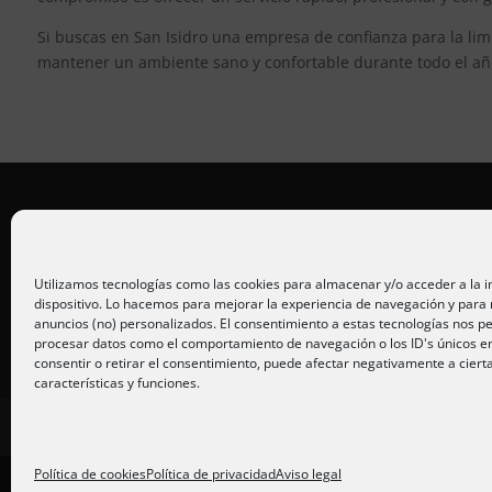
Si buscas en San Isidro una empresa de confianza para la lim
mantener un ambiente sano y confortable durante todo el año
Placas solares Alicante
Placas solares Murcia
Utilizamos tecnologías como las cookies para almacenar y/o acceder a la 
dispositivo. Lo hacemos para mejorar la experiencia de navegación y para
Placas solares San Juan
anuncios (no) personalizados. El consentimiento a estas tecnologías nos pe
procesar datos como el comportamiento de navegación o los ID's únicos en 
consentir o retirar el consentimiento, puede afectar negativamente a ciert
características y funciones.
Inicio
Servicios
Fotos
Nosotros
P
Política de cookies
Política de privacidad
Aviso legal
Diseño
PC64
| Hosting
DonCloud
|
Floridia S