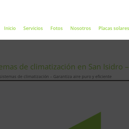
Inicio
Servicios
Fotos
Nosotros
Placas solare
mas de climatización en San Isidro – 
stemas de climatización – Garantiza aire puro y eficiente