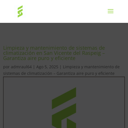
Limpieza y mantenimiento de sistemas de
climatización en San Vicente del Raspeig –
Garantiza aire puro y eficiente
por
admraul64
|
Ago 5, 2025
|
Limpieza y mantenimiento de
sistemas de climatización – Garantiza aire puro y eficiente