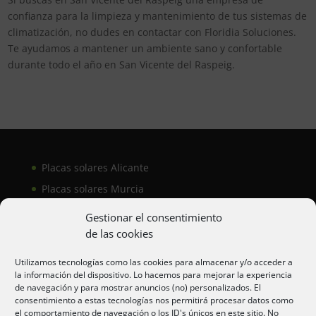
confianza para la limpieza y mantenimiento de tus sistemas de
climatización, no dudes en contactar con Floridia Soluciones.
Te ayudamos a mantener un ambiente sano y confortable
durante todo el año en San Vicente del Raspeig.
Placas solares Alicante
Placas solares Murcia
Placas solares San Juan
Gestionar el consentimiento
de las cookies
Aire acondicionado Alicante
Utilizamos tecnologías como las cookies para almacenar y/o acceder a
la información del dispositivo. Lo hacemos para mejorar la experiencia
Aire acondicionador Murcia
de navegación y para mostrar anuncios (no) personalizados. El
consentimiento a estas tecnologías nos permitirá procesar datos como
Aire acondicionado San Juan
el comportamiento de navegación o los ID's únicos en este sitio. No