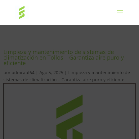
Limpieza y mantenimiento de sistemas de
climatización en Tollos – Garantiza aire puro y
eficiente
por
admraul64
|
Ago 5, 2025
|
Limpieza y mantenimiento de
sistemas de climatización – Garantiza aire puro y eficiente