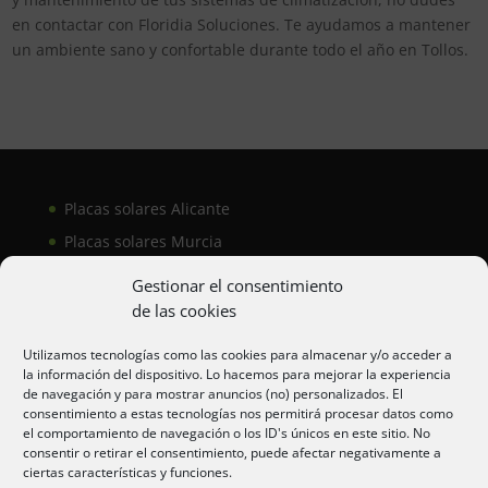
en contactar con Floridia Soluciones. Te ayudamos a mantener
un ambiente sano y confortable durante todo el año en Tollos.
Placas solares Alicante
Placas solares Murcia
Placas solares San Juan
Gestionar el consentimiento
de las cookies
Aire acondicionado Alicante
Utilizamos tecnologías como las cookies para almacenar y/o acceder a
la información del dispositivo. Lo hacemos para mejorar la experiencia
Aire acondicionador Murcia
de navegación y para mostrar anuncios (no) personalizados. El
consentimiento a estas tecnologías nos permitirá procesar datos como
Aire acondicionado San Juan
el comportamiento de navegación o los ID's únicos en este sitio. No
consentir o retirar el consentimiento, puede afectar negativamente a
ciertas características y funciones.