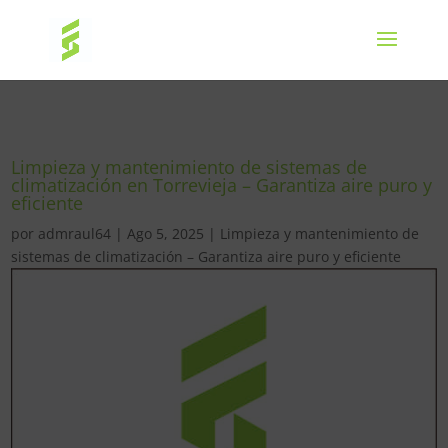
Limpieza y mantenimiento de sistemas de
climatización en Torrevieja – Garantiza aire puro y
eficiente
por
admraul64
|
Ago 5, 2025
|
Limpieza y mantenimiento de
sistemas de climatización – Garantiza aire puro y eficiente