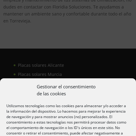
dudes en contactar con Floridia Soluciones. Te ayudamos a
mantener un ambiente sano y confortable durante todo el año
en Torrevieja.
Placas solares Alicante
Placas solares Murcia
Placas solares San Juan
Gestionar el consentimiento
de las cookies
Aire acondicionado Alicante
Utilizamos tecnologías como las cookies para almacenar y/o acceder a
la información del dispositivo. Lo hacemos para mejorar la experiencia
Aire acondicionador Murcia
de navegación y para mostrar anuncios (no) personalizados. El
consentimiento a estas tecnologías nos permitirá procesar datos como
Aire acondicionado San Juan
el comportamiento de navegación o los ID's únicos en este sitio. No
consentir o retirar el consentimiento, puede afectar negativamente a