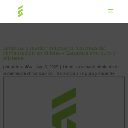
Limpieza y mantenimiento de sistemas de
climatización en Villena – Garantiza aire puro y
eficiente
por
admraul64
|
Ago 5, 2025
|
Limpieza y mantenimiento de
sistemas de climatización – Garantiza aire puro y eficiente