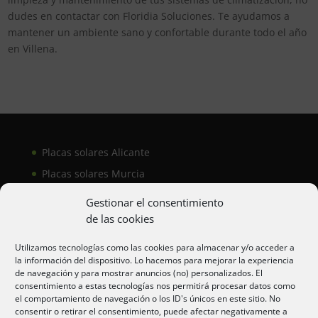
dudes en contactar con Floridia Soluciones. Te ayudamos a
mantener un ambiente sano y confortable durante todo el año
en Villena.
Placas solares Alicante
Placas solares Murcia
Placas solares San Juan
Gestionar el consentimiento
de las cookies
Aire acondicionado Alicante
Utilizamos tecnologías como las cookies para almacenar y/o acceder a
la información del dispositivo. Lo hacemos para mejorar la experiencia
Aire acondicionador Murcia
de navegación y para mostrar anuncios (no) personalizados. El
consentimiento a estas tecnologías nos permitirá procesar datos como
Aire acondicionado San Juan
el comportamiento de navegación o los ID's únicos en este sitio. No
consentir o retirar el consentimiento, puede afectar negativamente a