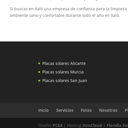
Si buscas en Xaló una empresa de confianza para la limpieza
ambiente sano y confortable durante todo el año en Xaló.
Placas solares Alicante
Placas solares Murcia
Placas solares San Juan
Inicio
Servicios
Fotos
Nosotros
P
Diseño
PC64
| Hosting
DonCloud
|
Floridia S