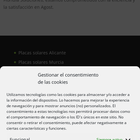
la satisfacción en Agost.
Placas solares Alicante
Placas solares Murcia
Placas solares San Juan
Gestionar el consentimiento
de las cookies
Aire acondicionado Alicante
Utilizamos tecnologías como las cookies para almacenar y/o acceder a
la información del dispositivo. Lo hacemos para mejorar la experiencia
Aire acondicionador Murcia
de navegación y para mostrar anuncios (no) personalizados. El
consentimiento a estas tecnologías nos permitirá procesar datos como
Aire acondicionado San Juan
el comportamiento de navegación o los ID's únicos en este sitio. No
consentir o retirar el consentimiento, puede afectar negativamente a
ciertas características y funciones.
Aviso legal
Funcional
Siempre activo