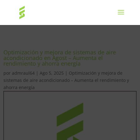
Optimización y mejora de sistemas de aire
acondicionado en Agost – Aumenta el
rendimiento y ahorra energía
por
admraul64
|
Ago 5, 2025
|
Optimización y mejora de
sistemas de aire acondicionado – Aumenta el rendimiento y
ahorra energía