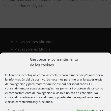
la satisfacción en Alguazas.
Placas solares Alicante
Placas solares Murcia
Placas solares San Juan
Gestionar el consentimiento
de las cookies
Aire acondicionado Alicante
Utilizamos tecnologías como las cookies para almacenar y/o acceder a
la información del dispositivo. Lo hacemos para mejorar la experiencia
Aire acondicionador Murcia
de navegación y para mostrar anuncios (no) personalizados. El
consentimiento a estas tecnologías nos permitirá procesar datos como
Aire acondicionado San Juan
el comportamiento de navegación o los ID's únicos en este sitio. No
consentir o retirar el consentimiento, puede afectar negativamente a
ciertas características y funciones.
Aviso legal
Funcional
Siempre activo