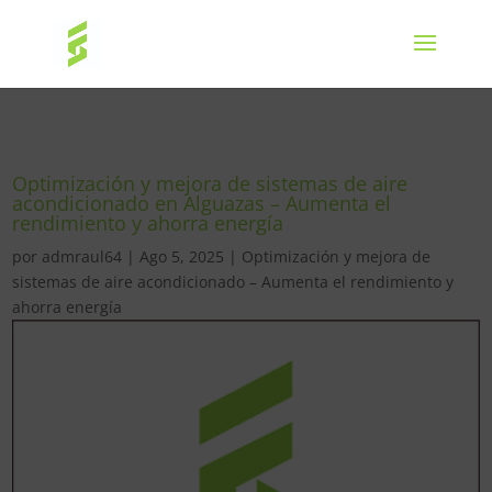
Optimización y mejora de sistemas de aire
acondicionado en Alguazas – Aumenta el
rendimiento y ahorra energía
por
admraul64
|
Ago 5, 2025
|
Optimización y mejora de
sistemas de aire acondicionado – Aumenta el rendimiento y
ahorra energía