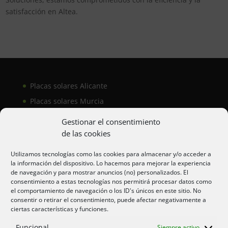
satisfacción en Altea.
Placas solares Alicante
Placas solares Murcia
Placas solares San Juan
Gestionar el consentimiento
de las cookies
Aire acondicionado Alicante
Utilizamos tecnologías como las cookies para almacenar y/o acceder a
la información del dispositivo. Lo hacemos para mejorar la experiencia
Aire acondicionador Murcia
de navegación y para mostrar anuncios (no) personalizados. El
consentimiento a estas tecnologías nos permitirá procesar datos como
Aire acondicionado San Juan
el comportamiento de navegación o los ID's únicos en este sitio. No
consentir o retirar el consentimiento, puede afectar negativamente a
ciertas características y funciones.
Aviso legal
Funcional
Siempre activo