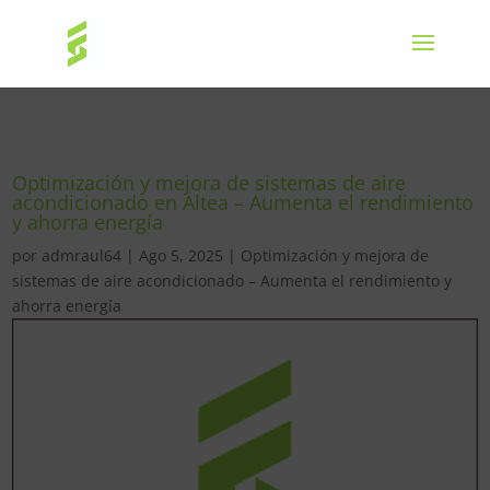
Optimización y mejora de sistemas de aire
acondicionado en Altea – Aumenta el rendimiento
y ahorra energía
por
admraul64
|
Ago 5, 2025
|
Optimización y mejora de
sistemas de aire acondicionado – Aumenta el rendimiento y
ahorra energía