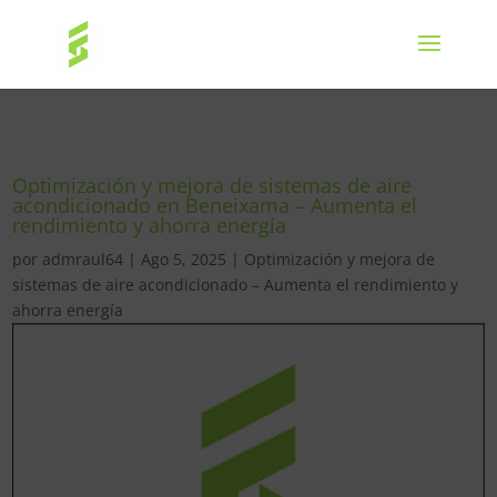
Optimización y mejora de sistemas de aire
acondicionado en Beneixama – Aumenta el
rendimiento y ahorra energía
por
admraul64
|
Ago 5, 2025
|
Optimización y mejora de
sistemas de aire acondicionado – Aumenta el rendimiento y
ahorra energía