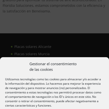
Floridia Soluciones, estamos comprometidos con la eficiencia y
la satisfacción en Beneixama.
Placas solares Alicante
Placas solares Murcia
Placas solares San Juan
Gestionar el consentimiento
de las cookies
Aire acondicionado Alicante
Utilizamos tecnologías como las cookies para almacenar y/o acceder a
la información del dispositivo. Lo hacemos para mejorar la experiencia
Aire acondicionador Murcia
de navegación y para mostrar anuncios (no) personalizados. El
consentimiento a estas tecnologías nos permitirá procesar datos como
Aire acondicionado San Juan
el comportamiento de navegación o los ID's únicos en este sitio. No
consentir o retirar el consentimiento, puede afectar negativamente a
ciertas características y funciones.