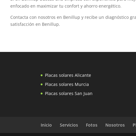
enfocado en maximizar tu confort y ahorro energético.
Contacta con nosotros en Benillup y recibe un diagnóstico gra
satisfacción en Benillup.
Placas solares Alicante
Placas solares Murcia
Placas solares San Juan
Inicio
Servicios
Fotos
Nosotros
P