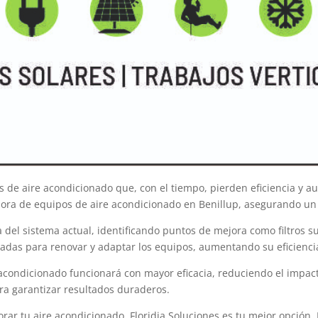
de aire acondicionado que, con el tiempo, pierden eficiencia y au
ejora de equipos de aire acondicionado en Benillup, asegurando un
del sistema actual, identificando puntos de mejora como filtros suc
adas para renovar y adaptar los equipos, aumentando su eficiencia
 acondicionado funcionará con mayor eficacia, reduciendo el impacto
ara garantizar resultados duraderos.
r tu aire acondicionado, Floridia Soluciones es tu mejor opción. N