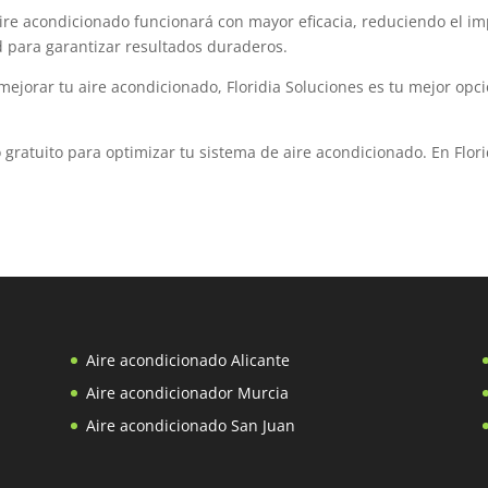
ire acondicionado funcionará con mayor eficacia, reduciendo el impa
d para garantizar resultados duraderos.
jorar tu aire acondicionado, Floridia Soluciones es tu mejor opció
gratuito para optimizar tu sistema de aire acondicionado. En Flori
Aire acondicionado Alicante
Aire acondicionador Murcia
Aire acondicionado San Juan