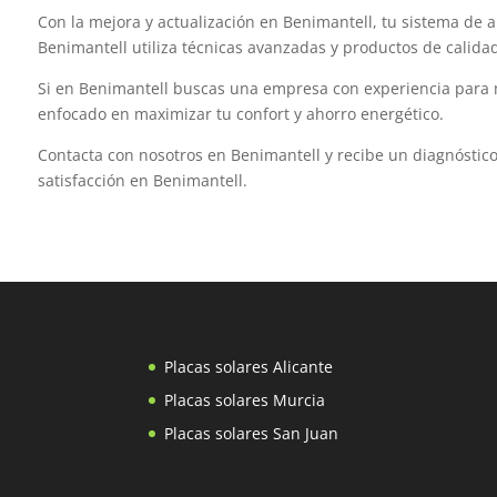
Con la mejora y actualización en Benimantell, tu sistema de a
Benimantell utiliza técnicas avanzadas y productos de calida
Si en Benimantell buscas una empresa con experiencia para me
enfocado en maximizar tu confort y ahorro energético.
Contacta con nosotros en Benimantell y recibe un diagnóstico 
satisfacción en Benimantell.
Placas solares Alicante
Placas solares Murcia
Placas solares San Juan