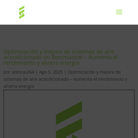
Optimización y mejora de sistemas de aire
acondicionado en Benimassot – Aumenta el
rendimiento y ahorra energía
por
admraul64
|
Ago 5, 2025
|
Optimización y mejora de
sistemas de aire acondicionado – Aumenta el rendimiento y
ahorra energía