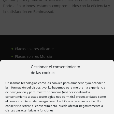
Floridia Soluciones, estamos comprometidos con la eficiencia y
la satisfacción en Benimassot.
Placas solares Alicante
Placas solares Murcia
Placas solares San Juan
Gestionar el consentimiento
de las cookies
Aire acondicionado Alicante
Utilizamos tecnologías como las cookies para almacenar y/o acceder a
la información del dispositivo. Lo hacemos para mejorar la experiencia
Aire acondicionador Murcia
de navegación y para mostrar anuncios (no) personalizados. El
consentimiento a estas tecnologías nos permitirá procesar datos como
Aire acondicionado San Juan
el comportamiento de navegación o los ID's únicos en este sitio. No
consentir o retirar el consentimiento, puede afectar negativamente a
ciertas características y funciones.