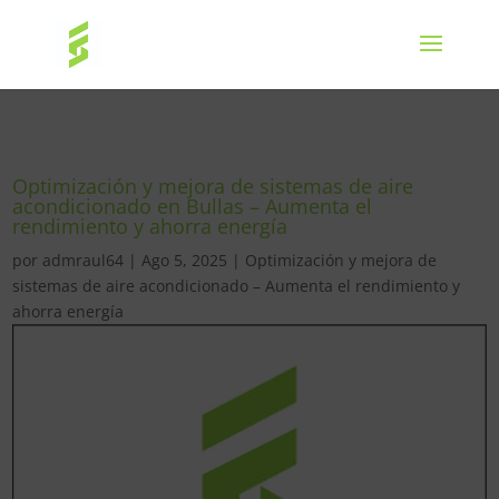
Optimización y mejora de sistemas de aire
acondicionado en Bullas – Aumenta el
rendimiento y ahorra energía
por
admraul64
|
Ago 5, 2025
|
Optimización y mejora de
sistemas de aire acondicionado – Aumenta el rendimiento y
ahorra energía