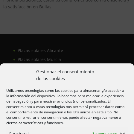
la satisfacción en Bullas.
Placas solares Alicante
Placas solares Murcia
Placas solares San Juan
Gestionar el consentimiento
de las cookies
Aire acondicionado Alicante
Utilizamos tecnologías como las cookies para almacenar y/o acceder a
la información del dispositivo. Lo hacemos para mejorar la experiencia
Aire acondicionador Murcia
de navegación y para mostrar anuncios (no) personalizados. El
consentimiento a estas tecnologías nos permitirá procesar datos como
Aire acondicionado San Juan
el comportamiento de navegación o los ID's únicos en este sitio. No
consentir o retirar el consentimiento, puede afectar negativamente a
ciertas características y funciones.
Aviso legal
Funcional
Siempre activo