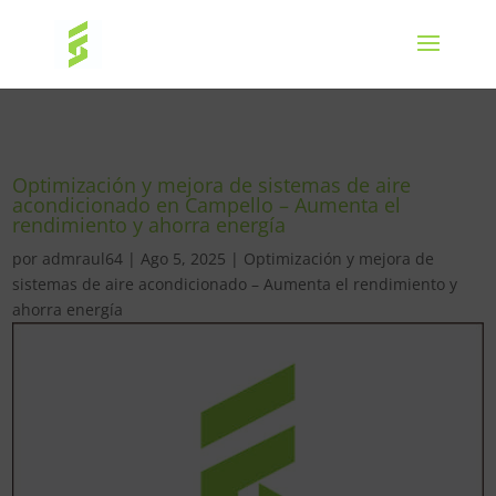
Optimización y mejora de sistemas de aire
acondicionado en Campello – Aumenta el
rendimiento y ahorra energía
por
admraul64
|
Ago 5, 2025
|
Optimización y mejora de
sistemas de aire acondicionado – Aumenta el rendimiento y
ahorra energía