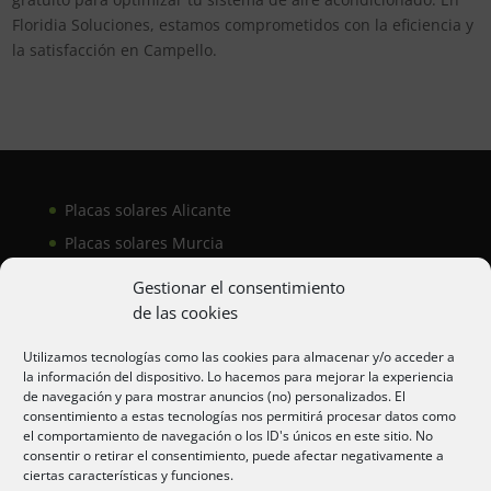
Floridia Soluciones, estamos comprometidos con la eficiencia y
la satisfacción en Campello.
Placas solares Alicante
Placas solares Murcia
Placas solares San Juan
Gestionar el consentimiento
de las cookies
Aire acondicionado Alicante
Utilizamos tecnologías como las cookies para almacenar y/o acceder a
la información del dispositivo. Lo hacemos para mejorar la experiencia
Aire acondicionador Murcia
de navegación y para mostrar anuncios (no) personalizados. El
consentimiento a estas tecnologías nos permitirá procesar datos como
Aire acondicionado San Juan
el comportamiento de navegación o los ID's únicos en este sitio. No
consentir o retirar el consentimiento, puede afectar negativamente a
ciertas características y funciones.