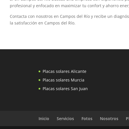
profesional y enfocado en maximizar tu confort y ahorro ener
Contacta con nosotros en Campos del Río y recibe un diagnóst
la satisfacción en Campos del Río.
Placas solares Alicante
Placas solares Murcia
Placas solares San Juan
Inicio
Servicios
Fotos
Nosotros
P