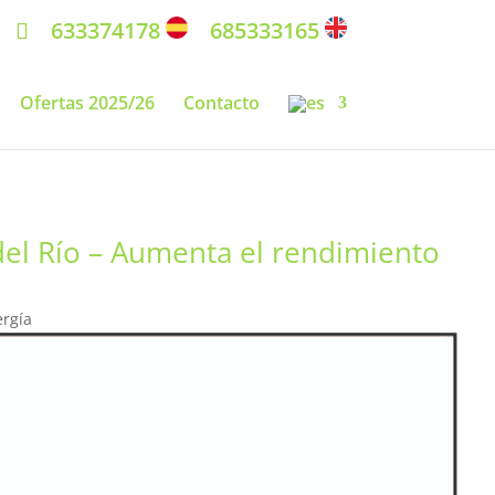
633374178
685333165
Ofertas 2025/26
Contacto
el Río – Aumenta el rendimiento
ergía