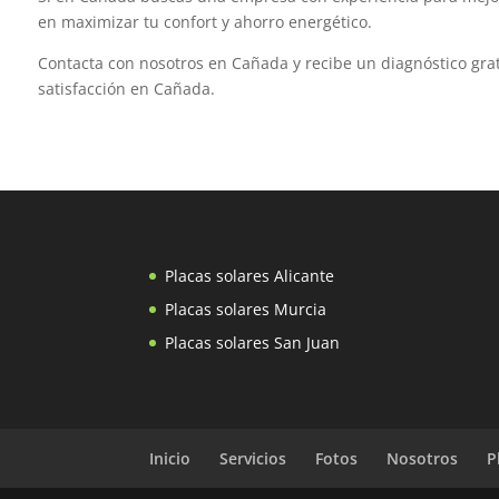
en maximizar tu confort y ahorro energético.
Contacta con nosotros en Cañada y recibe un diagnóstico grat
satisfacción en Cañada.
Placas solares Alicante
Placas solares Murcia
Placas solares San Juan
Inicio
Servicios
Fotos
Nosotros
P