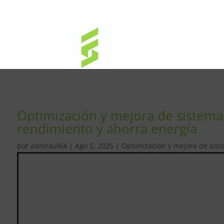
Optimización y mejora de sistemas
rendimiento y ahorra energía
por
admraul64
|
Ago 5, 2025
|
Optimización y mejora de sist