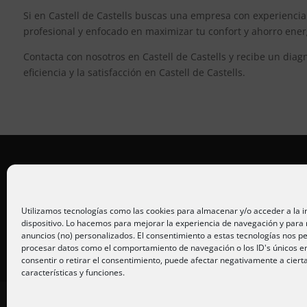
Si en Castell de Castells buscas una empresa con experiencia 
profesional y enfocado en maximizar tu confort y ahorro ener
Contacta con nosotros en Castell de Castells y recibe un diag
eficiencia y la satisfacción en Castell de Castells.
Placas solares Alicante
Placas solares Murcia
Utilizamos tecnologías como las cookies para almacenar y/o acceder a la 
dispositivo. Lo hacemos para mejorar la experiencia de navegación y para
Placas solares San Juan
anuncios (no) personalizados. El consentimiento a estas tecnologías nos pe
procesar datos como el comportamiento de navegación o los ID's únicos en 
consentir o retirar el consentimiento, puede afectar negativamente a ciert
características y funciones.
Inicio
Servicios
Fotos
Nosotros
P