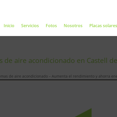
Inicio
Servicios
Fotos
Nosotros
Placas solare
 de aire acondicionado en Castell de
emas de aire acondicionado – Aumenta el rendimiento y ahorra en