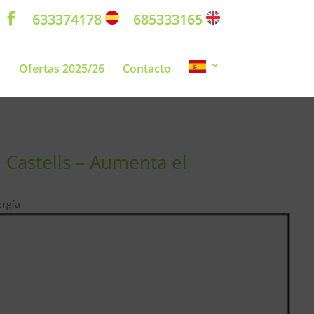
633374178
685333165
s
Ofertas 2025/26
Contacto
 Castells – Aumenta el
ergía