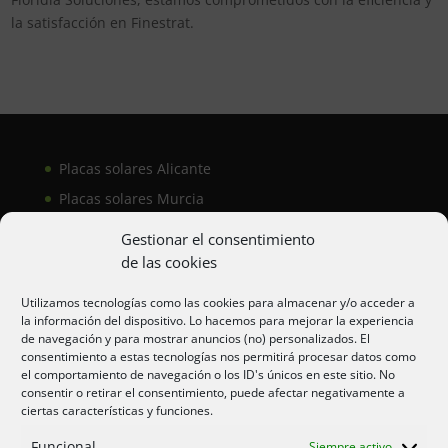
la satisfacción en Finestrat.
Placas solares Alicante
Placas solares Murcia
Placas solares San Juan
Gestionar el consentimiento
de las cookies
Aire acondicionado Alicante
Utilizamos tecnologías como las cookies para almacenar y/o acceder a
la información del dispositivo. Lo hacemos para mejorar la experiencia
Aire acondicionador Murcia
de navegación y para mostrar anuncios (no) personalizados. El
consentimiento a estas tecnologías nos permitirá procesar datos como
Aire acondicionado San Juan
el comportamiento de navegación o los ID's únicos en este sitio. No
consentir o retirar el consentimiento, puede afectar negativamente a
ciertas características y funciones.
Aviso legal
Funcional
Siempre activo