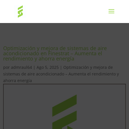
Optimización y mejora de sistemas de aire
acondicionado en Finestrat – Aumenta el
rendimiento y ahorra energía
por
admraul64
|
Ago 5, 2025
|
Optimización y mejora de
sistemas de aire acondicionado – Aumenta el rendimiento y
ahorra energía