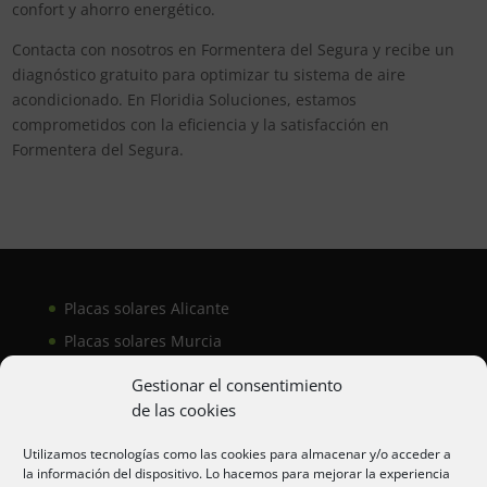
confort y ahorro energético.
Contacta con nosotros en Formentera del Segura y recibe un
diagnóstico gratuito para optimizar tu sistema de aire
acondicionado. En Floridia Soluciones, estamos
comprometidos con la eficiencia y la satisfacción en
Formentera del Segura.
Placas solares Alicante
Placas solares Murcia
Placas solares San Juan
Gestionar el consentimiento
de las cookies
Aire acondicionado Alicante
Utilizamos tecnologías como las cookies para almacenar y/o acceder a
la información del dispositivo. Lo hacemos para mejorar la experiencia
Aire acondicionador Murcia