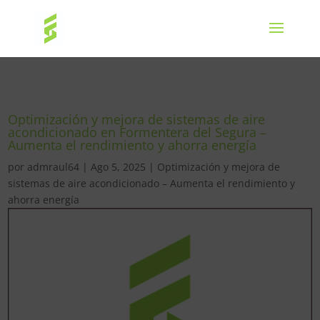
Optimización y mejora de sistemas de aire
acondicionado en Formentera del Segura –
Aumenta el rendimiento y ahorra energía
por
admraul64
|
Ago 5, 2025
|
Optimización y mejora de
sistemas de aire acondicionado – Aumenta el rendimiento y
ahorra energía