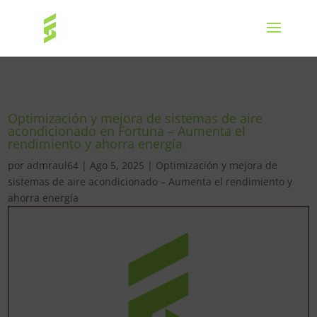
Optimización y mejora de sistemas de aire
acondicionado en Fortuna – Aumenta el
rendimiento y ahorra energía
por
admraul64
|
Ago 5, 2025
|
Optimización y mejora de
sistemas de aire acondicionado – Aumenta el rendimiento y
ahorra energía