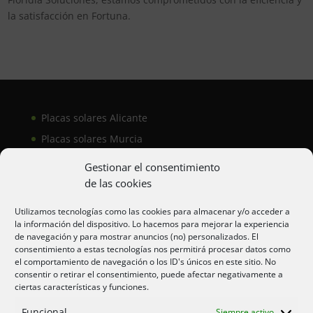
la satisfacción en Fortuna.
Placas solares Alicante
Placas solares Murcia
Placas solares San Juan
Gestionar el consentimiento
de las cookies
Aire acondicionado Alicante
Utilizamos tecnologías como las cookies para almacenar y/o acceder a
la información del dispositivo. Lo hacemos para mejorar la experiencia
Aire acondicionador Murcia
de navegación y para mostrar anuncios (no) personalizados. El
consentimiento a estas tecnologías nos permitirá procesar datos como
Aire acondicionado San Juan
el comportamiento de navegación o los ID's únicos en este sitio. No
consentir o retirar el consentimiento, puede afectar negativamente a
ciertas características y funciones.
Aviso legal
Funcional
Siempre activo