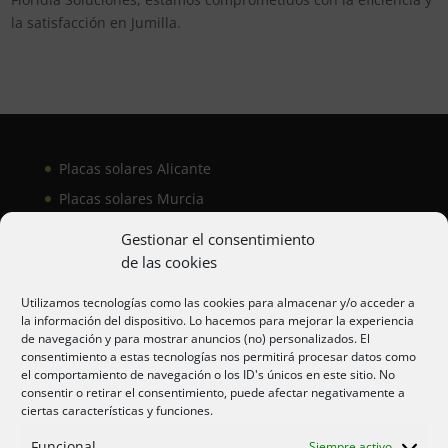
la satisfacción en Jumilla.
Placas solares Alicante
Placas solares Murcia
Placas solares San Juan
Gestionar el consentimiento
de las cookies
Aire acondicionado Alicante
Utilizamos tecnologías como las cookies para almacenar y/o acceder a
la información del dispositivo. Lo hacemos para mejorar la experiencia
Aire acondicionador Murcia
de navegación y para mostrar anuncios (no) personalizados. El
consentimiento a estas tecnologías nos permitirá procesar datos como
Aire acondicionado San Juan
el comportamiento de navegación o los ID's únicos en este sitio. No
consentir o retirar el consentimiento, puede afectar negativamente a
ciertas características y funciones.
Aviso legal
Funcional
Siempre activo