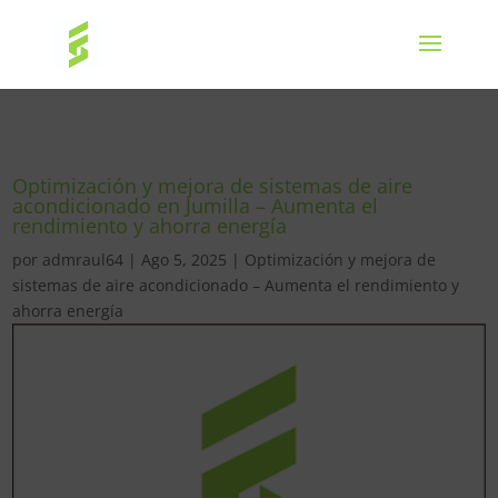
Optimización y mejora de sistemas de aire
acondicionado en Jumilla – Aumenta el
rendimiento y ahorra energía
por
admraul64
|
Ago 5, 2025
|
Optimización y mejora de
sistemas de aire acondicionado – Aumenta el rendimiento y
ahorra energía