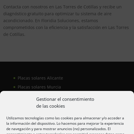
Contacta con nosotros en Las Torres de Cotillas y recibe un
diagnóstico gratuito para optimizar tu sistema de aire
acondicionado. En Floridia Soluciones, estamos
comprometidos con la eficiencia y la satisfacción en Las Torres
de Cotillas.
Placas solares Alicante
Placas solares Murcia
Placas solares San Juan
Gestionar el consentimiento
de las cookies
Aire acondicionado Alicante
Utilizamos tecnologías como las cookies para almacenar y/o acceder a
la información del dispositivo. Lo hacemos para mejorar la experiencia
Aire acondicionador Murcia
de navegación y para mostrar anuncios (no) personalizados. El