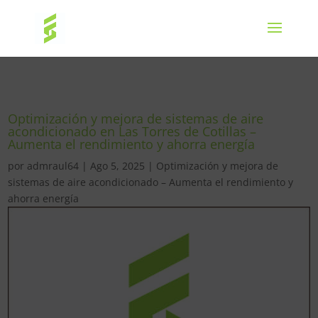
Optimización y mejora de sistemas de aire
acondicionado en Las Torres de Cotillas –
Aumenta el rendimiento y ahorra energía
por
admraul64
|
Ago 5, 2025
|
Optimización y mejora de
sistemas de aire acondicionado – Aumenta el rendimiento y
ahorra energía