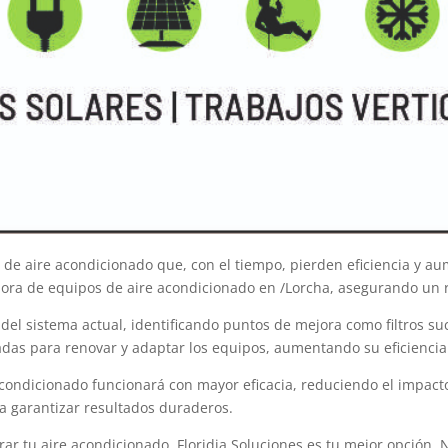
e aire acondicionado que, con el tiempo, pierden eficiencia y aum
ejora de equipos de aire acondicionado en /Lorcha, asegurando un 
el sistema actual, identificando puntos de mejora como filtros suci
das para renovar y adaptar los equipos, aumentando su eficiencia 
acondicionado funcionará con mayor eficacia, reduciendo el impacto 
ra garantizar resultados duraderos.
r tu aire acondicionado, Floridia Soluciones es tu mejor opción. N