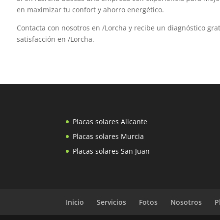
en maximizar tu confort y ahorro energético.
Contacta con nosotros en /Lorcha y recibe un diagnóstico grat
satisfacción en /Lorcha.
Placas solares Alicante
Placas solares Murcia
Placas solares San Juan
Inicio
Servicios
Fotos
Nosotros
P